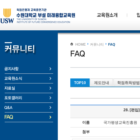
HOME
커뮤니티
FAQ
TOP10
제도안내
학점취득방법
28. [
이름
국가평생교육진흥원
첨부