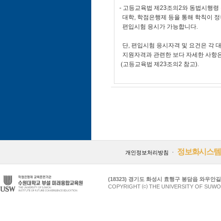
- 고등교육법 제23조의2와 동법시행령
대학, 학점은행제 등을 통해 학칙이 정
편입시험 응시가 가능합니다.
단, 편입시험 응시자격 및 요건은 각 
지원자격과 관련한 보다 자세한 사항은
(
고등교육법 제23조의2 참고).
정보화시스템
개인정보처리방침
ㆍ
(18323) 경기도 화성시 효행구 봉담읍 와우안길 17
COPYRIGHT ⒞ THE UNIVERSITY OF SUWO