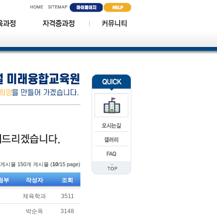
시물 150개 게시물 (
10
/15 page)
첨부
작성자
조회
체육학과
3511
박순옥
3148