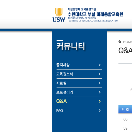
HOM
번호
60
59