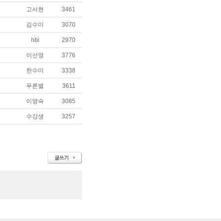
고서현
3461
김수미
3070
hbi
2970
이선영
3776
한수미
3338
푸른별
3611
이영숙
3085
수강생
3257