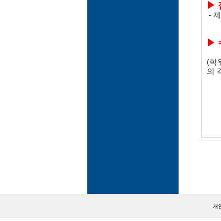
▶ 
- 
▶ 
(학
의 
-
개