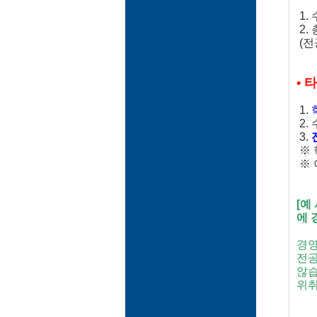
1.
2.
(전
• 
1.
2.
3.
※ 
※ 
[예
에 
경영
전공
않습
위취