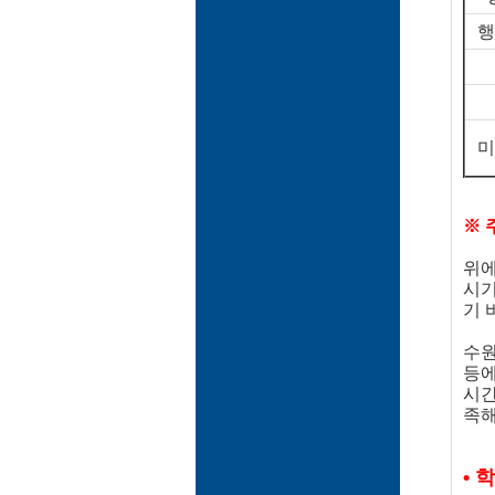
행
미
※ 
위에
시기
기 
수원
등에
시간
족해
• 