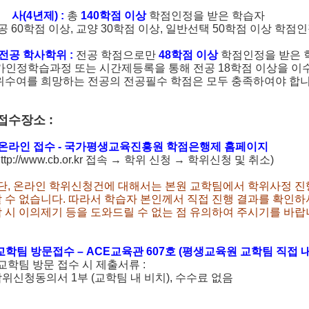
학 사(4년제) :
총
140학점 이상
학점인정을 받은 학습자
공 60학점 이상, 교양 30학점 이상, 일반선택 50학점 이상 학점인
타전공 학사학위 :
전공 학점으로만
48학점 이상
학점인정을 받은 
가인정학습과정 또는 시간제등록을 통해 전공 18학점 이상을 이수
수여를 희망하는 전공의 전공필수 학점은 모두 충족하여야 합니
접수장소 :
 온라인 접수 - 국가평생교육진흥원 학점은행제 홈페이지
ttp://www.cb.or.kr 접속 → 학위 신청 → 학위신청 및 취소)
단, 온라인 학위신청건에 대해서는 본원 교학팀에서 학위사정 진행
 수 없습니다. 따라서 학습자 본인께서 직접 진행 결과를 확인하
 시 이의제기 등을 도와드릴 수 없는 점 유의하여 주시기를 바랍
 교학팀 방문접수 – ACE교육관 607호 (평생교육원 교학팀 직접 
교학팀 방문 접수 시 제출서류 :
신청동의서 1부 (교학팀 내 비치), 수수료 없음