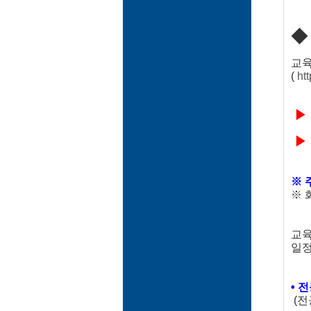
교육
(
ht
▶ 온
▶ 
※ 
※ 
교육
일정
• 
(전